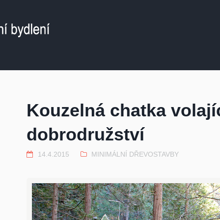
Kouzelná chatka volají
dobrodružství
14.4.2015
MINIMÁLNÍ DŘEVOSTAVBY