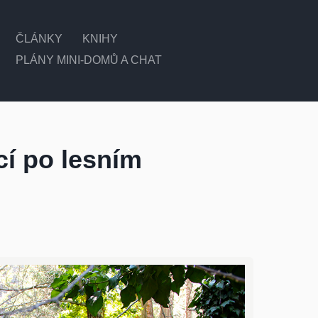
ČLÁNKY
KNIHY
PLÁNY MINI-DOMŮ A CHAT
cí po lesním