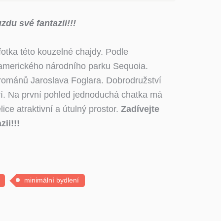
zdu své fantazii!!!
otka této kouzelné chajdy. Podle
 amerického národního parku Sequoia.
 románů Jaroslava Foglara. Dobrodružství
ví. Na první pohled jednoduchá chatka má
ice atraktivní a útulný prostor.
Zadívejte
ii!!!
minimální bydlení