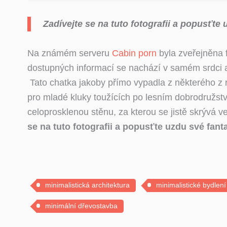
Zadívejte se na tuto fotografii a popusťte u
Na známém serveru
Cabin porn
byla zveřejněna f
dostupných informací se nachází v samém srdci
Tato chatka jakoby přímo vypadla z některého z
pro mladé kluky toužících po lesním dobrodružst
celoprosklenou stěnu, za kterou se jistě skrývá vel
se na tuto fotografii a popusťte uzdu své fantaz
minimalistická architektura
minimalistické bydlení
minimální dřevostavba