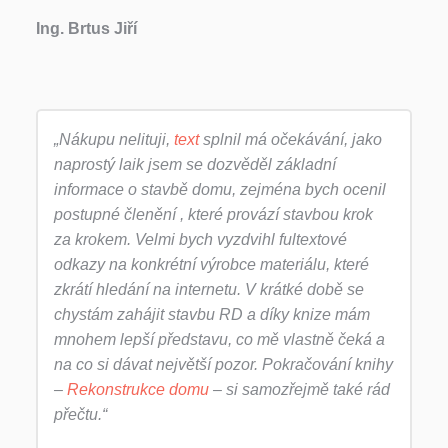
Ing. Brtus Jiří
„Nákupu nelituji,
text
splnil má očekávání, jako
naprostý laik jsem se dozvěděl základní
informace o stavbě domu, zejména bych ocenil
postupné členění , které provází stavbou krok
za krokem. Velmi bych vyzdvihl fultextové
odkazy na konkrétní výrobce materiálu, které
zkrátí hledání na internetu. V krátké době se
chystám zahájit stavbu RD a díky knize mám
mnohem lepší představu, co mě vlastně čeká a
na co si dávat největší pozor. Pokračování knihy
–
Rekonstrukce domu
– si samozřejmě také rád
přečtu.“