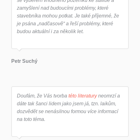
se výběrem vhodného pozemku ke stavbě a
zamyšlení nad budoucími problémy, které
stavebníka mohou potkat. Je také příjemné, že
je psána „nadčasově“ a řeší problémy, které
budou aktuální i za několik let.
Petr Suchý
Doufám, že Vás tvorba
této literatury
neomrzí a
dáte tak šanci lidem jako jsem já, tzn. laikům,
dozvědět se nenásilnou formou více informací
na toto téma.