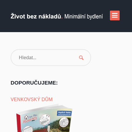
DOPORUČUJEME:
VENKOVSKÝ DŮM