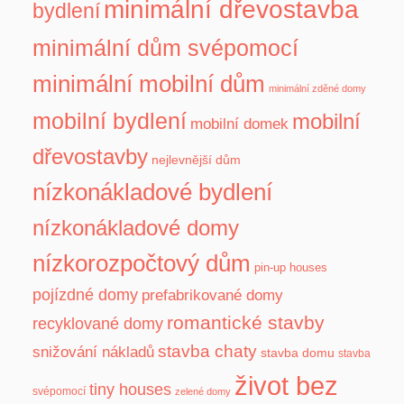
minimální dřevostavba
bydlení
minimální dům svépomocí
minimální mobilní dům
minimální zděné domy
mobilní bydlení
mobilní
mobilní domek
dřevostavby
nejlevnější dům
nízkonákladové bydlení
nízkonákladové domy
nízkorozpočtový dům
pin-up houses
pojízdné domy
prefabrikované domy
romantické stavby
recyklované domy
stavba chaty
snižování nákladů
stavba domu
stavba
život bez
tiny houses
svépomocí
zelené domy