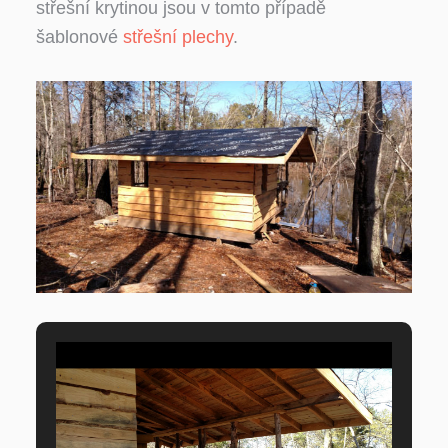
střešní krytinou jsou v tomto případě
šablonové
střešní plechy
.