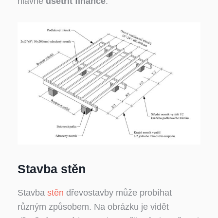
hlavně
ušetřit finance
.
Stavba stěn
Stavba
stěn
dřevostavby může probíhat
různým způsobem. Na obrázku je vidět