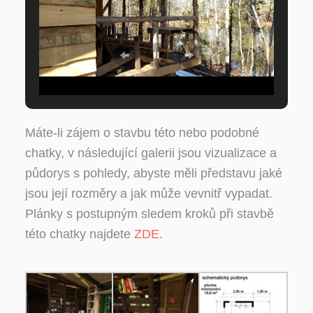
Máte-li zájem o stavbu této nebo podobné
chatky, v následující galerii jsou vizualizace a
půdorys s pohledy, abyste měli představu jaké
jsou její rozměry a jak může vevnitř vypadat.
Plánky s postupným sledem kroků při stavbě
této chatky najdete
ZDE
.