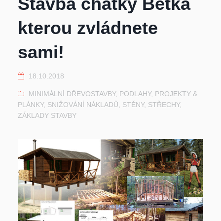
Stavba chatky Bětka
kterou zvládnete
sami!
18.10.2018
MINIMÁLNÍ DŘEVOSTAVBY
,
PODLAHY
,
PROJEKTY &
PLÁNKY
,
SNIŽOVÁNÍ NÁKLADŮ
,
STĚNY
,
STŘECHY
,
ZÁKLADY STAVBY