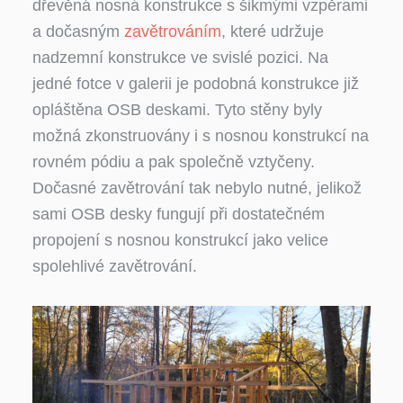
dřevěná nosná konstrukce s šikmými vzpěrami
a dočasným
zavětrováním
, které udržuje
nadzemní konstrukce ve svislé pozici. Na
jedné fotce v galerii je podobná konstrukce již
opláštěna OSB deskami. Tyto stěny byly
možná zkonstruovány i s nosnou konstrukcí na
rovném pódiu a pak společně vztyčeny.
Dočasné zavětrování tak nebylo nutné, jelikož
sami OSB desky fungují při dostatečném
propojení s nosnou konstrukcí jako velice
spolehlivé zavětrování.