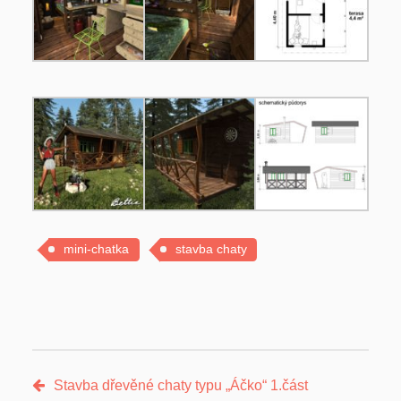
mini-chatka
stavba chaty
Stavba dřevěné chaty typu „Áčko“ 1.část