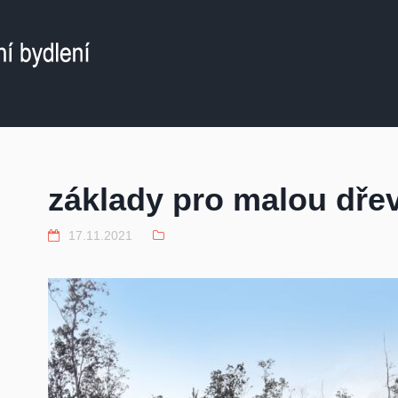
základy pro malou dře
17.11.2021