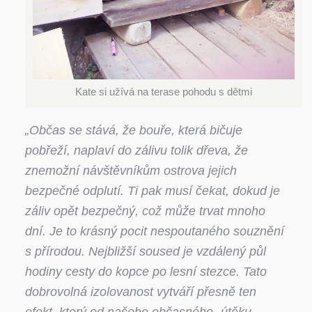
Kate si užívá na terase pohodu s dětmi
„Občas se stává, že bouře, která bičuje
pobřeží, naplaví do zálivu tolik dřeva, že
znemožní návštěvníkům ostrova jejich
bezpečné odplutí. Ti pak musí čekat, dokud je
záliv opět bezpečný, což může trvat mnoho
dní. Je to krásný pocit nespoutaného souznění
s přírodou. Nejbližší soused je vzdálený půl
hodiny cesty do kopce po lesní stezce. Tato
dobrovolná izolovanost vytváří přesně ten
efekt, který od našeho občasného „útěku