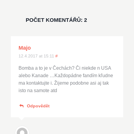
POČET KOMENTÁŘŮ: 2
Majo
12.4.2017 at 15:11
#
Bomba a to je v Čechách? Či niekde n USA
alebo Kanade …Každopádne fandím kľudne
ma kontaktujte i. Žijeme podobne asi aj tak
isto na samote atd
Odpovědět