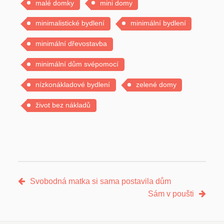
malé domky
mini domy
minimalistické bydlení
minimální bydlení
minimální dřevostavba
minimální dům svépomocí
nízkonákladové bydlení
zelené domy
život bez nákladů
Svobodná matka si sama postavila dům
Sám v poušti