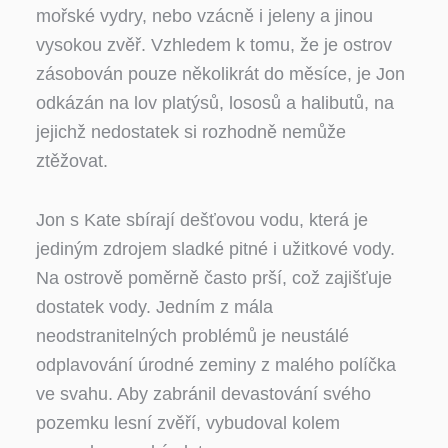
mořské vydry, nebo vzácně i jeleny a jinou
vysokou zvěř. Vzhledem k tomu, že je ostrov
zásobován pouze několikrát do měsíce, je Jon
odkázán na lov platýsů, lososů a halibutů, na
jejichž nedostatek si rozhodně nemůže
ztěžovat.
Jon s Kate sbírají dešťovou vodu, která je
jediným zdrojem sladké pitné i užitkové vody.
Na ostrově poměrně často prší, což zajišťuje
dostatek vody. Jedním z mála
neodstranitelných problémů je neustálé
odplavování úrodné zeminy z malého políčka
ve svahu. Aby zabránil devastování svého
pozemku lesní zvěří, vybudoval kolem