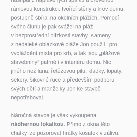
naštípal z naplavených špalků a dřevěnou
rámovou konstrukci, tvořící stěny a krov domu,
postupně sbíral na okolních plážích. Pomocí
svého člunu je pak svážel na pláž
v bezprostřední blízkosti stavby. Kameny
z nedaleké oblázkové pláže Jon použil i pro
vydláždění místa pro krb, a tak jsou „plážové
stavebniny“ patrné i v interiéru domu. Nic
jiného než lana, řetězovou pilu, kladky, lopaty,
sekery, šikovné ruce a především podporu
svých dětí a manželky Jon ke stavbě
nepotřeboval.
Náročná stavba je však vykoupena
nádhernou lokalitou
. Přímo z okna této
chatky lze pozorovat hrátky kosatek v zálivu,