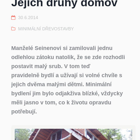
Jejich druhý domov
30.6.2014
MINIMÁLNÍ DŘEVOSTAVBY
Manželé Seinenovi si zamilovali jednu
odlehlou zátoku natolik, že se zde rozhodli
postavit malý srub. V tom teď
pravidelně bydlí a užívají si volné chvíle s
jejich dvěma malými dětmi. Minimální
bydlení jim bylo odjakživa blízké, vždycky
měli jasno v tom, co k životu opravdu
potřebují.