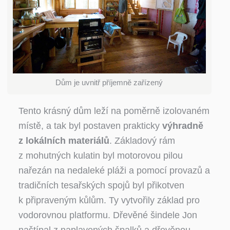
Dům je uvnitř příjemně zařízený
Tento krásný dům leží na poměrně izolovaném
místě, a tak byl postaven prakticky
výhradně
z lokálních materiálů
. Základový rám
z mohutných kulatin byl motorovou pilou
nařezán na nedaleké pláži a pomocí provazů a
tradičních tesařských spojů byl přikotven
k připraveným kůlům. Ty vytvořily základ pro
vodorovnou platformu. Dřevěné šindele Jon