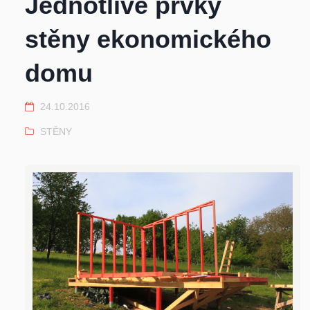
Jednotlivé prvky
stěny ekonomického
domu
24.10.2016
STĚNY