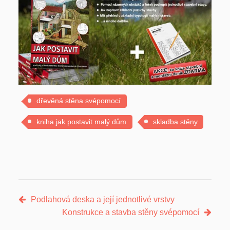
dřevěná stěna svépomocí
kniha jak postavit malý dům
skladba stěny
Podlahová deska a její jednotlivé vrstvy
Konstrukce a stavba stěny svépomocí