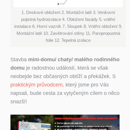
1. Deskové obložení 2. Montážní latě 3. Venkovní
pojistná hydroizolace 4. Obložení fasády 5. vnitřní
instalace 6. Horní vazník 7. Sloupek 8. Vnitřní obložení 9.
Montážní latě 10. Zavětrování stěny 11. Paropropustná
folie 12. Tepelná izolace
Stavba
mini-domu/ chaty/ malého rodinného
domu
je radostnou událostí, která se však
neobejde bez občasných obtíží a překážek. S
praktickým průvodcem
, který jsme pro Vás
napsali, bude cesta za vytyčeným cílem o něco
snazší!