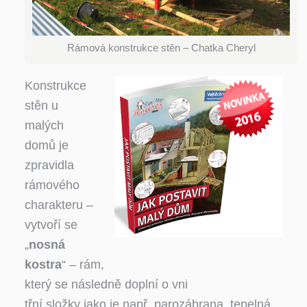
Rámová konstrukce stěn – Chatka Cheryl
Konstrukce
stěn u
malých
domů je
zpravidla
rámového
charakteru –
vytvoří se
„
nosná
kostra
“ – rám,
který se následně doplní o vni
třní složky jako je např. parozábrana, tepelná