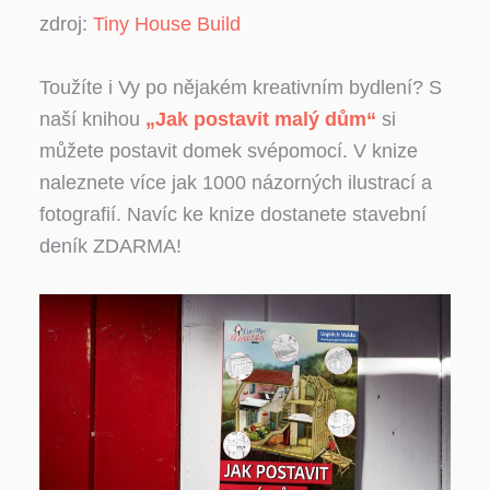
zdroj:
Tiny House Build
Toužíte i Vy po nějakém kreativním bydlení? S
naší knihou
„Jak postavit malý dům“
si
můžete postavit domek svépomocí. V knize
naleznete více jak 1000 názorných ilustrací a
fotografií. Navíc ke knize dostanete stavební
deník ZDARMA!