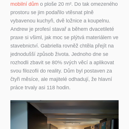
mobilní dům
o ploše 20 m². Do tak omezeného
prostoru se jim podařilo vtěsnat plně
vybavenou kuchyň, dvě ložnice a koupelnu.
Andrew je profesí stavař a během dvacetileté
praxe si všiml, jak moc se plýtvá materiálem ve
stavebnictví. Gabriella rovněž chtěla přejít na
jednodušší způsob života. Jednoho dne se
rozhodli zbavit se 80% svých věcí a aplikovat
svou filozofii do reality. Dům byl postaven za
čtyři měsíce, ale majitelé odhadují, že hlavní
práce trvaly asi 118 hodin.