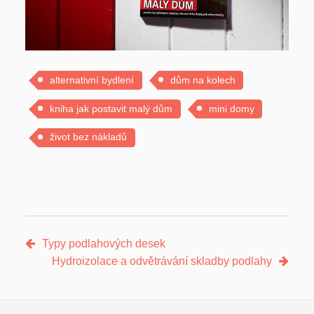
alternativní bydlení
dům na kolech
kniha jak postavit malý dům
mini domy
život bez nákladů
Typy podlahových desek
Hydroizolace a odvětrávání skladby podlahy