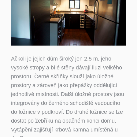
Ačkoli je jejich dům široký jen 2,5 m, jeho
vysoké stropy a bílé stěny dávají iluzi velkého
prostoru. Černé skříňky slouží jako úložné
prostory a zároveň jako přepážky oddělující
jednotlivé místnosti. Další úložné prostory jsou
integrovány do černého schodiště vedoucího
do ložnice v podkroví. Do druhé ložnice se lze
dostat po žebříku na opačném konci domu.
Vytápění zajišťují krbová kamna umístěná u