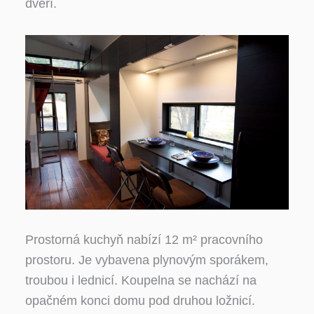
dveří.
Prostorná kuchyň nabízí 12 m² pracovního
prostoru. Je vybavena plynovým sporákem,
troubou i lednicí. Koupelna se nachází na
opačném konci domu pod druhou ložnicí.